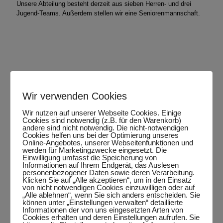
Unsere Abteilung besteht derzeit aus sieben Herren- und drei
Jugend-Teams. Außerdem stellen wir eine Seniorenmannschaft.
Zu den Mannschaften
Wir verwenden Cookies
Wir nutzen auf unserer Webseite Cookies. Einige
Training und Jugendtraining
Cookies sind notwendig (z.B. für den Warenkorb)
andere sind nicht notwendig. Die nicht-notwendigen
in Sengwarden
Cookies helfen uns bei der Optimierung unseres
Online-Angebotes, unserer Webseitenfunktionen und
werden für Marketingzwecke eingesetzt. Die
Einwilligung umfasst die Speicherung von
Für die Erwachsenen ist Training am Dienstag, Mittwoch und
Informationen auf Ihrem Endgerät, das Auslesen
Freitag ab 20:00 Uhr möglich.
personenbezogener Daten sowie deren Verarbeitung.
Klicken Sie auf „Alle akzeptieren“, um in den Einsatz
Während der
Trainingszeiten
stehen Trainer Nico Jacobi (C-
von nicht notwendigen Cookies einzuwilligen oder auf
„Alle ablehnen“, wenn Sie sich anders entscheiden. Sie
Lizenz-Trainer und seit 1999 Jugendtrainer in Sengwarden) sowie
können unter „Einstellungen verwalten“ detaillierte
C-Trainer Thorsten Grimm, die Co-Trainer Michael Oltmanns, Jan
Informationen der von uns eingesetzten Arten von
Droste und Rainer Grimm jedem Kind mit Rat und Tat zur Seite
Cookies erhalten und deren Einstellungen aufrufen. Sie