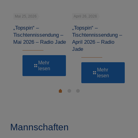
Mai 25, 2026
April 26, 2026
Mär
„Topspin“ –
„Topspin“ –
„To
 –
Tischtennissendung –
Tischtennissendung –
Ti
Mai 2026 – Radio Jade
April 2026 – Radio
Mä
Jade
Ja
Mehr
lesen
Mehr
lesen
1
2
0
Mannschaften