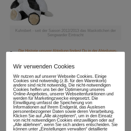
Kuhnibert - seit der Saison 2012/2013 das Maskottchen der
Sengwarder Eintracht
Die Historie unserer Abteilung findest Du in der Abteilungs-
Chronik
Wir verwenden Cookies
Wir nutzen auf unserer Webseite Cookies. Einige
Cookies sind notwendig (z.B. für den Warenkorb)
andere sind nicht notwendig. Die nicht-notwendigen
Cookies helfen uns bei der Optimierung unseres
Online-Angebotes, unserer Webseitenfunktionen und
werden für Marketingzwecke eingesetzt. Die
Abteilungsfoto 2016
Einwilligung umfasst die Speicherung von
Informationen auf Ihrem Endgerät, das Auslesen
personenbezogener Daten sowie deren Verarbeitung.
Klicken Sie auf „Alle akzeptieren“, um in den Einsatz
von nicht notwendigen Cookies einzuwilligen oder auf
„Alle ablehnen“, wenn Sie sich anders entscheiden. Sie
TT Abteilung 2016
können unter „Einstellungen verwalten“ detaillierte