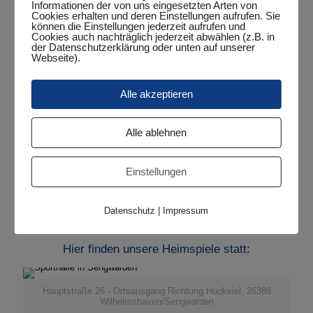
Informationen der von uns eingesetzten Arten von
Cookies erhalten und deren Einstellungen aufrufen. Sie
Vereinsbeitrag (monatlich) für die Abteilung
können die Einstellungen jederzeit aufrufen und
Cookies auch nachträglich jederzeit abwählen (z.B. in
Tischtennis;
der Datenschutzerklärung oder unten auf unserer
Stand 01.07.2024
Webseite).
Kinder, Jugendliche, Studenten: 8,00€ (ab dem 18.
Lebensjahr auf Antrag)
Alle akzeptieren
Erwachsene: 12,00€
Alle ablehnen
Familien: 18,00€
Der Mitgliedsbeitrag wird
halbjährlich
jeweils im März und
September eines jeden Jahres in der Regel bequem per
Einstellungen
Bankeinzug abgebucht. Sollte die Entrichtung des Beitrags per
Rechnung gewünscht werden, fallen weitere 5,00€ für die
Rechnungsstellung und deren Eingangsüberwachung an.
Datenschutz
|
Impressum
Hier finden unsere Heimspiele statt:
Hauptstraße 26 - Ortsausgang Richtung Hooksiel, 26388
Wilhelmshaven/Sengwarden