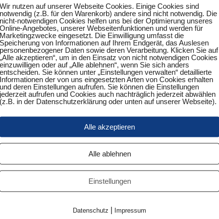
Wir nutzen auf unserer Webseite Cookies. Einige Cookies sind
notwendig (z.B. für den Warenkorb) andere sind nicht notwendig. Die
nicht-notwendigen Cookies helfen uns bei der Optimierung unseres
Online-Angebotes, unserer Webseitenfunktionen und werden für
Marketingzwecke eingesetzt. Die Einwilligung umfasst die
ößten!
Speicherung von Informationen auf Ihrem Endgerät, das Auslesen
personenbezogener Daten sowie deren Verarbeitung. Klicken Sie auf
„Alle akzeptieren“, um in den Einsatz von nicht notwendigen Cookies
arden richten wir regelmäßig den Ortsentscheid der Mini-Meis
einzuwilligen oder auf „Alle ablehnen“, wenn Sie sich anders
entscheiden. Sie können unter „Einstellungen verwalten“ detaillierte
den, die Sieger erhalten zudem Pokale. Darüber hinaus qualifi
Informationen der von uns eingesetzten Arten von Cookies erhalten
und deren Einstellungen aufrufen. Sie können die Einstellungen
ilhelmshaven, der jährlich im März stattfindet. Sollten die junge
jederzeit aufrufen und Cookies auch nachträglich jederzeit abwählen
(z.B. in der Datenschutzerklärung oder unten auf unserer Webseite).
esfinale. Besagtes Bundesfinale gewann 1990 kein geringerer a
 2012.
Alle akzeptieren
terschaften?
Alle ablehnen
n des Deutschen Tischtennis-Bundes für Kinder bis 12 Jahre, di
er Linie Anfänger für den Sport begeistern sollen. Seit 1983 n
Einstellungen
 sich Jahr für Jahr über die gesamte Republik verteilen.
eilt nach folgenden Altersklassen:
|
Datenschutz
Impressum