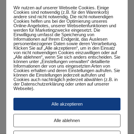
Wir nutzen auf unserer Webseite Cookies. Einige
Cookies sind notwendig (z.B. für den Warenkorb)
Zum Kalender hinzufügen
andere sind nicht notwendig. Die nicht-notwendigen
Cookies helfen uns bei der Optimierung unseres
Online-Angebotes, unserer Webseitenfunktionen und
werden für Marketingzwecke eingesetzt. Die
Einwilligung umfasst die Speicherung von
Informationen auf Ihrem Endgerät, das Auslesen
personenbezogener Daten sowie deren Verarbeitung.
DETAILS
Klicken Sie auf „Alle akzeptieren“, um in den Einsatz
von nicht notwendigen Cookies einzuwilligen oder auf
Datum:
„Alle ablehnen“, wenn Sie sich anders entscheiden. Sie
können unter „Einstellungen verwalten“ detaillierte
November 11, 2023
Informationen der von uns eingesetzten Arten von
Cookies erhalten und deren Einstellungen aufrufen. Sie
Zeit:
können die Einstellungen jederzeit aufrufen und
15:00 Uhr - 18:00 Uhr
Cookies auch nachträglich jederzeit abwählen (z.B. in
der Datenschutzerklärung oder unten auf unserer
Veranstaltungskategorie:
Webseite).
Punktspiel
Alle akzeptieren
TSR Olympia IV – 4.
Bezirksindividualmeisterschaften
Jugend 2023
Herren
Alle ablehnen