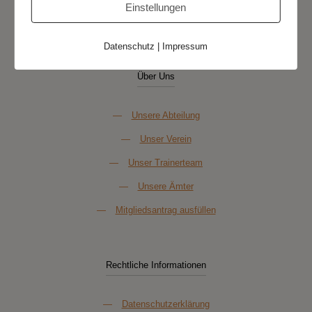
Einstellungen
Datenschutz
|
Impressum
Über Uns
—
Unsere Abteilung
—
Unser Verein
—
Unser Trainerteam
—
Unsere Ämter
—
Mitgliedsantrag ausfüllen
Rechtliche Informationen
—
Datenschutzerklärung