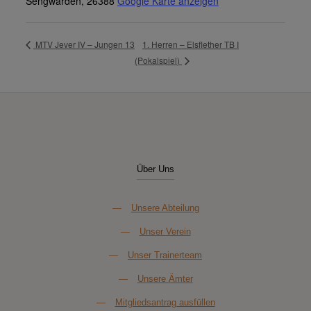
Sengwarden
,
26388
Google Karte anzeigen
1. Herren – Elsflether TB I
MTV Jever IV – Jungen 13
(Pokalspiel)
Über Uns
—
Unsere Abteilung
—
Unser Verein
—
Unser Trainerteam
—
Unsere Ämter
—
Mitgliedsantrag ausfüllen