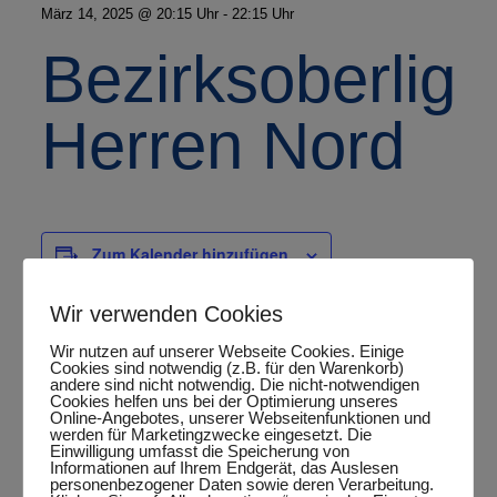
März 14, 2025 @ 20:15 Uhr
-
22:15 Uhr
Bezirksoberliga
Herren Nord
Zum Kalender hinzufügen
Wir verwenden Cookies
Wir nutzen auf unserer Webseite Cookies. Einige
DETAILS
Cookies sind notwendig (z.B. für den Warenkorb)
andere sind nicht notwendig. Die nicht-notwendigen
Datum:
Cookies helfen uns bei der Optimierung unseres
Online-Angebotes, unserer Webseitenfunktionen und
März 14, 2025
werden für Marketingzwecke eingesetzt. Die
Einwilligung umfasst die Speicherung von
Zeit:
Informationen auf Ihrem Endgerät, das Auslesen
personenbezogener Daten sowie deren Verarbeitung.
20:15 Uhr - 22:15 Uhr