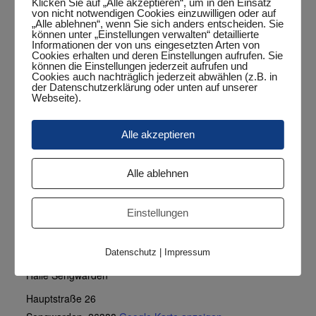
Klicken Sie auf „Alle akzeptieren“, um in den Einsatz
von nicht notwendigen Cookies einzuwilligen oder auf
Veranstaltungskategorie:
„Alle ablehnen“, wenn Sie sich anders entscheiden. Sie
Punktspiel
können unter „Einstellungen verwalten“ detaillierte
Informationen der von uns eingesetzten Arten von
Cookies erhalten und deren Einstellungen aufrufen. Sie
können die Einstellungen jederzeit aufrufen und
Cookies auch nachträglich jederzeit abwählen (z.B. in
der Datenschutzerklärung oder unten auf unserer
Google Maps aktivieren?
Webseite).
Google Maps kann nur aktiviert werden, wenn
Cookies gesetzt werden dürfen.
Alle akzeptieren
Google Maps aktivieren
Alle ablehnen
Wenn Google Maps aktiviert wurde, werden
personenbezogene Daten an Google gesendet und
verarbeitet. Mehr dazu in der Datenschutzerklärung von
Google:
hier
Einstellungen
VERANSTALTUNGSORT
Datenschutz
|
Impressum
Halle Sengwarden
Hauptstraße 26