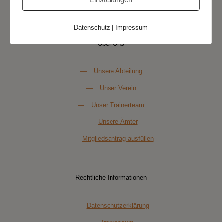
Datenschutz
|
Impressum
Über Uns
—
Unsere Abteilung
—
Unser Verein
—
Unser Trainerteam
—
Unsere Ämter
—
Mitgliedsantrag ausfüllen
Rechtliche Informationen
—
Datenschutzerklärung