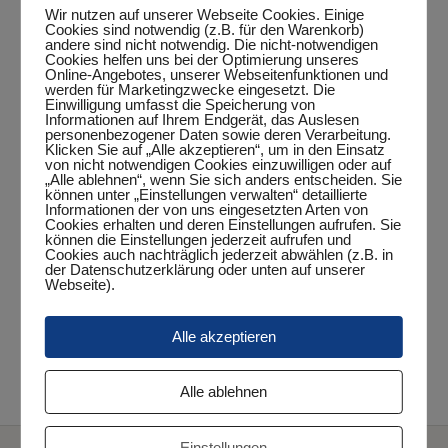
Wir nutzen auf unserer Webseite Cookies. Einige
Cookies sind notwendig (z.B. für den Warenkorb)
andere sind nicht notwendig. Die nicht-notwendigen
Zum Kalender hinzufügen
Cookies helfen uns bei der Optimierung unseres
Online-Angebotes, unserer Webseitenfunktionen und
werden für Marketingzwecke eingesetzt. Die
Einwilligung umfasst die Speicherung von
Informationen auf Ihrem Endgerät, das Auslesen
personenbezogener Daten sowie deren Verarbeitung.
DETAILS
Klicken Sie auf „Alle akzeptieren“, um in den Einsatz
von nicht notwendigen Cookies einzuwilligen oder auf
„Alle ablehnen“, wenn Sie sich anders entscheiden. Sie
Datum:
können unter „Einstellungen verwalten“ detaillierte
März 25, 2024
Informationen der von uns eingesetzten Arten von
Cookies erhalten und deren Einstellungen aufrufen. Sie
Zeit:
können die Einstellungen jederzeit aufrufen und
Cookies auch nachträglich jederzeit abwählen (z.B. in
18:15 Uhr - 20:15 Uhr
der Datenschutzerklärung oder unten auf unserer
Webseite).
Veranstaltungskategorie:
Punktspiel
Alle akzeptieren
Elsflehter TB I – 1. Herren
Heidmühler FC III – 6. Herren
Alle ablehnen
Einstellungen