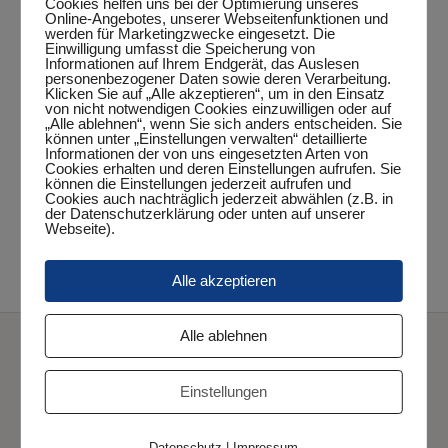
Cookies helfen uns bei der Optimierung unseres
Online-Angebotes, unserer Webseitenfunktionen und
werden für Marketingzwecke eingesetzt. Die
DETAILS
Einwilligung umfasst die Speicherung von
Informationen auf Ihrem Endgerät, das Auslesen
Datum:
personenbezogener Daten sowie deren Verarbeitung.
Klicken Sie auf „Alle akzeptieren“, um in den Einsatz
September 26, 2023
von nicht notwendigen Cookies einzuwilligen oder auf
„Alle ablehnen“, wenn Sie sich anders entscheiden. Sie
Zeit:
können unter „Einstellungen verwalten“ detaillierte
20:15 Uhr - 22:15 Uhr
Informationen der von uns eingesetzten Arten von
Cookies erhalten und deren Einstellungen aufrufen. Sie
Veranstaltungskategorie:
können die Einstellungen jederzeit aufrufen und
Cookies auch nachträglich jederzeit abwählen (z.B. in
Pokalspiel
der Datenschutzerklärung oder unten auf unserer
Webseite).
TuS Zetel I – 1. Jungen 15
TSR Olympia V – 6. Herren
Alle akzeptieren
Alle ablehnen
Einstellungen
Über Uns
Datenschutz
|
Impressum