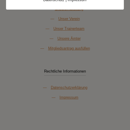
—
Unsere Abteilung
—
Unser Verein
—
Unser Trainerteam
—
Unsere Ämter
—
Mitgliedsantrag ausfüllen
Rechtliche Informationen
—
Datenschutzerklärung
—
Impressum