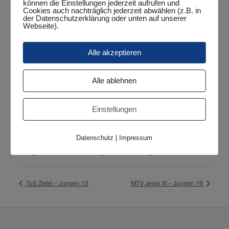
Google Maps kann nur aktiviert werden, wenn
können die Einstellungen jederzeit aufrufen und
Cookies gesetzt werden dürfen.
Cookies auch nachträglich jederzeit abwählen (z.B. in
der Datenschutzerklärung oder unten auf unserer
Webseite).
Google Maps aktivieren
Alle akzeptieren
Wenn Google Maps aktiviert wurde, werden
personenbezogene Daten an Google gesendet und
verarbeitet. Mehr dazu in der Datenschutzerklärung von
Google:
hier
Alle ablehnen
VERANSTALTUNGSORT
Einstellungen
Halle Sengwarden
Hauptstraße 26
Datenschutz
|
Impressum
Sengwarden
,
26388
Google Karte anzeigen
TuS Zetel – Jungen 15
MTV Jever III – Jungen 19