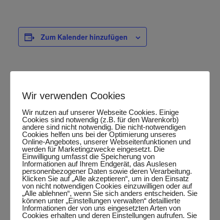
Zum Kalender hinzufügen
DETAILS
Wir verwenden Cookies
Datum:
Februar 4, 2025
Wir nutzen auf unserer Webseite Cookies. Einige
Cookies sind notwendig (z.B. für den Warenkorb)
andere sind nicht notwendig. Die nicht-notwendigen
Zeit:
Cookies helfen uns bei der Optimierung unseres
20:15 Uhr - 22:15 Uhr
Online-Angebotes, unserer Webseitenfunktionen und
werden für Marketingzwecke eingesetzt. Die
Veranstaltungskategorie:
Einwilligung umfasst die Speicherung von
Informationen auf Ihrem Endgerät, das Auslesen
Punktspiel
personenbezogener Daten sowie deren Verarbeitung.
Klicken Sie auf „Alle akzeptieren“, um in den Einsatz
von nicht notwendigen Cookies einzuwilligen oder auf
„Alle ablehnen“, wenn Sie sich anders entscheiden. Sie
können unter „Einstellungen verwalten“ detaillierte
Google Maps aktivieren?
Informationen der von uns eingesetzten Arten von
Cookies erhalten und deren Einstellungen aufrufen. Sie