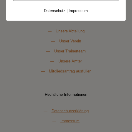
Datenschutz
|
Impressum
Über Uns
—
Unsere Abteilung
—
Unser Verein
—
Unser Trainerteam
—
Unsere Ämter
—
Mitgliedsantrag ausfüllen
Rechtliche Informationen
—
Datenschutzerklärung
—
Impressum