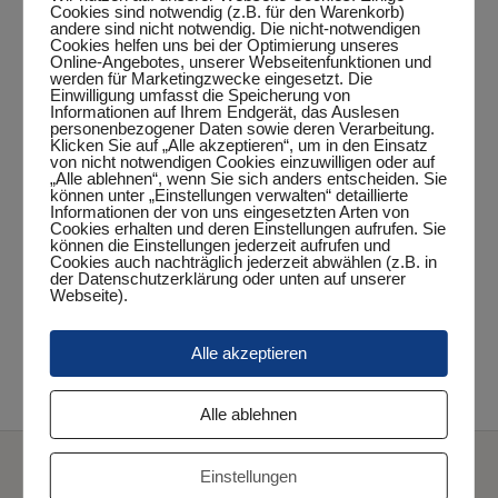
Cookies sind notwendig (z.B. für den Warenkorb)
andere sind nicht notwendig. Die nicht-notwendigen
Cookies helfen uns bei der Optimierung unseres
Online-Angebotes, unserer Webseitenfunktionen und
werden für Marketingzwecke eingesetzt. Die
Einwilligung umfasst die Speicherung von
DETAILS
Informationen auf Ihrem Endgerät, das Auslesen
personenbezogener Daten sowie deren Verarbeitung.
Datum:
Klicken Sie auf „Alle akzeptieren“, um in den Einsatz
von nicht notwendigen Cookies einzuwilligen oder auf
Oktober 27, 2023
„Alle ablehnen“, wenn Sie sich anders entscheiden. Sie
können unter „Einstellungen verwalten“ detaillierte
Zeit:
Informationen der von uns eingesetzten Arten von
20:15 Uhr - 22:15 Uhr
Cookies erhalten und deren Einstellungen aufrufen. Sie
können die Einstellungen jederzeit aufrufen und
Veranstaltungskategorie:
Cookies auch nachträglich jederzeit abwählen (z.B. in
der Datenschutzerklärung oder unten auf unserer
Punktspiel
Webseite).
2. Jungen 19 – Wilhelmshavener SSV I
Alle akzeptieren
TuS Sande I – 1. Herren
Alle ablehnen
Einstellungen