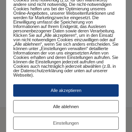
andere sind nicht notwendig. Die nicht-notwendigen
Cookies helfen uns bei der Optimierung unseres
Online-Angebotes, unserer Webseitenfunktionen und
werden für Marketingzwecke eingesetzt. Die
Einwilligung umfasst die Speicherung von
DETAILS
Informationen auf Ihrem Endgerät, das Auslesen
personenbezogener Daten sowie deren Verarbeitung.
Klicken Sie auf „Alle akzeptieren“, um in den Einsatz
Datum:
von nicht notwendigen Cookies einzuwilligen oder auf
September 18, 2024
„Alle ablehnen“, wenn Sie sich anders entscheiden. Sie
können unter „Einstellungen verwalten“ detaillierte
Zeit:
Informationen der von uns eingesetzten Arten von
Cookies erhalten und deren Einstellungen aufrufen. Sie
20:15 Uhr - 22:15 Uhr
können die Einstellungen jederzeit aufrufen und
Cookies auch nachträglich jederzeit abwählen (z.B. in
Veranstaltungskategorie:
der Datenschutzerklärung oder unten auf unserer
Webseite).
Punktspiel
Alle akzeptieren
4. Herren – TuS Obenstrohe I
SV Büppel II – 5. Herren
Alle ablehnen
Einstellungen