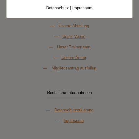
Datenschutz
|
Impressum
Über Uns
—
Unsere Abteilung
—
Unser Verein
—
Unser Trainerteam
—
Unsere Ämter
—
Mitgliedsantrag ausfüllen
Rechtliche Informationen
—
Datenschutzerklärung
—
Impressum