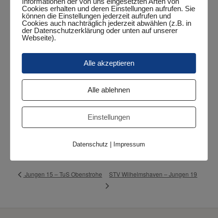
Google Maps kann nur aktiviert werden, wenn
Informationen der von uns eingesetzten Arten von
Cookies gesetzt werden dürfen.
Cookies erhalten und deren Einstellungen aufrufen. Sie
können die Einstellungen jederzeit aufrufen und
Cookies auch nachträglich jederzeit abwählen (z.B. in
Google Maps aktivieren
der Datenschutzerklärung oder unten auf unserer
Webseite).
Wenn Google Maps aktiviert wurde, werden
personenbezogene Daten an Google gesendet und
verarbeitet. Mehr dazu in der Datenschutzerklärung von
Alle akzeptieren
Google:
hier
Alle ablehnen
VERANSTALTUNGSORT
Halle Sengwarden
Einstellungen
Hauptstraße 26
Sengwarden
,
26388
Google Karte anzeigen
Datenschutz
|
Impressum
STV Wilhelmshaven – Jungen 19
Jungen 15 – TuS Obenstrohe