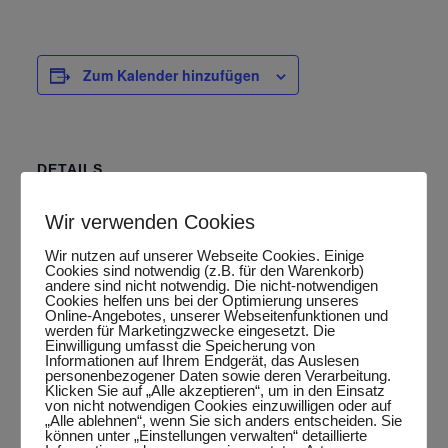
Zum Kalender hinzufügen
DETAILS
Datum:
Wir verwenden Cookies
Oktober 28, 2025
Wir nutzen auf unserer Webseite Cookies. Einige
Zeit:
Cookies sind notwendig (z.B. für den Warenkorb)
20:15 Uhr - 22:15 Uhr
andere sind nicht notwendig. Die nicht-notwendigen
Cookies helfen uns bei der Optimierung unseres
Veranstaltungskategorie:
Online-Angebotes, unserer Webseitenfunktionen und
werden für Marketingzwecke eingesetzt. Die
Punktspiel
Einwilligung umfasst die Speicherung von
Informationen auf Ihrem Endgerät, das Auslesen
personenbezogener Daten sowie deren Verarbeitung.
Klicken Sie auf „Alle akzeptieren“, um in den Einsatz
von nicht notwendigen Cookies einzuwilligen oder auf
„Alle ablehnen“, wenn Sie sich anders entscheiden. Sie
Google Maps aktivieren?
können unter „Einstellungen verwalten“ detaillierte