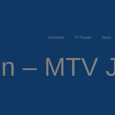
Startseite
TT-Turnier
News
en – MTV J