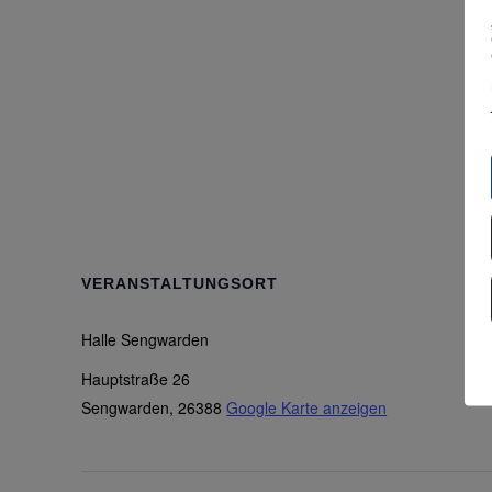
VERANSTALTUNGSORT
Halle Sengwarden
Hauptstraße 26
Sengwarden
,
26388
Google Karte anzeigen