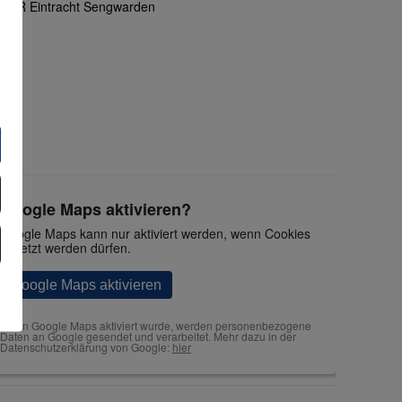
TuR Eintracht Sengwarden
Google Maps aktivieren?
Google Maps kann nur aktiviert werden, wenn Cookies
gesetzt werden dürfen.
Google Maps aktivieren
Wenn Google Maps aktiviert wurde, werden personenbezogene
Daten an Google gesendet und verarbeitet. Mehr dazu in der
Datenschutzerklärung von Google:
hier