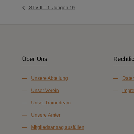
STV II – 1. Jungen 19
Über Uns
Rechtli
—
Unsere Abteilung
—
Daten
—
Unser Verein
—
Impr
—
Unser Trainerteam
—
Unsere Ämter
—
Mitgliedsantrag ausfüllen