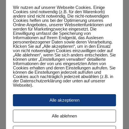
Wir nutzen auf unserer Webseite Cookies. Einige
Cookies sind notwendig (z.B. für den Warenkorb)
andere sind nicht notwendig. Die nicht-notwendigen
Cookies helfen uns bei der Optimierung unseres
Zum Kalender hinzufügen
Online-Angebotes, unserer Webseitenfunktionen und
werden für Marketingzwecke eingesetzt. Die
Einwilligung umfasst die Speicherung von
Informationen auf Ihrem Endgerät, das Auslesen
personenbezogener Daten sowie deren Verarbeitung.
Klicken Sie auf „Alle akzeptieren“, um in den Einsatz
DETAILS
von nicht notwendigen Cookies einzuwilligen oder auf
„Alle ablehnen“, wenn Sie sich anders entscheiden. Sie
Datum:
können unter „Einstellungen verwalten“ detaillierte
Informationen der von uns eingesetzten Arten von
November 16, 2025
Cookies erhalten und deren Einstellungen aufrufen. Sie
können die Einstellungen jederzeit aufrufen und
Zeit:
Cookies auch nachträglich jederzeit abwählen (z.B. in
der Datenschutzerklärung oder unten auf unserer
12:00 Uhr - 14:00 Uhr
Webseite).
Veranstaltungskategorie:
Punktspiel
Alle akzeptieren
2. Herren – TT WST/Ekern (SG) II
4. Herren – Vareler TB IV
Alle ablehnen