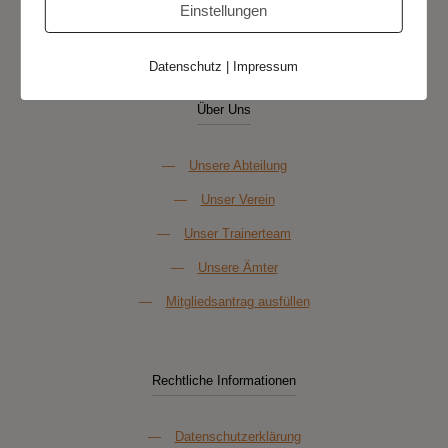
Einstellungen
Datenschutz
|
Impressum
Über Uns
—
Unsere Abteilung
—
Unser Verein
—
Unser Trainerteam
—
Unsere Ämter
—
Mitgliedsantrag ausfüllen
Rechtliche Informationen
—
Datenschutzerklärung