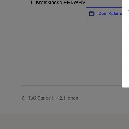
Kreisklasse FRI/WHV
Zum Kalender 
TuS Sande II – 2. Herren