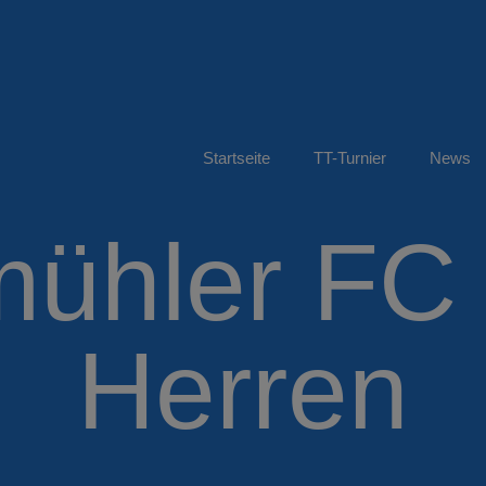
Startseite
TT-Turnier
News
ühler FC I
Herren