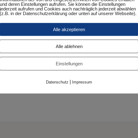
und deren Einstellungen aufrufen. Sie können die Einstellungen
jederzeit aufrufen und Cookies auch nachträglich jederzeit abwählen
(z.B. in der Datenschutzerklärung oder unten auf unserer Webseite).
hinzufügen
DETAILS
Alle akzeptieren
Datum:
März 22, 2024
Alle ablehnen
Zeit:
20:15 Uhr - 22:15 Uhr
Einstellungen
Veranstaltungskategorie:
Punktspiel
|
Datenschutz
Impressum