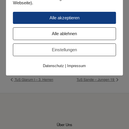
Webseite).
Wenn Google Maps aktiviert wurde, werden
personenbezogene Daten an Google gesendet und
verarbeitet. Mehr dazu in der Datenschutzerklärung von
Google:
hier
Alle akzeptieren
Alle ablehnen
VERANSTALTUNGSORT
Halle Sengwarden
Einstellungen
Hauptstraße 26
Sengwarden
,
26388
Google Karte anzeigen
Datenschutz
|
Impressum
TuS Glarum I – 3. Herren
TuS Sande – Jungen 19
Über Uns