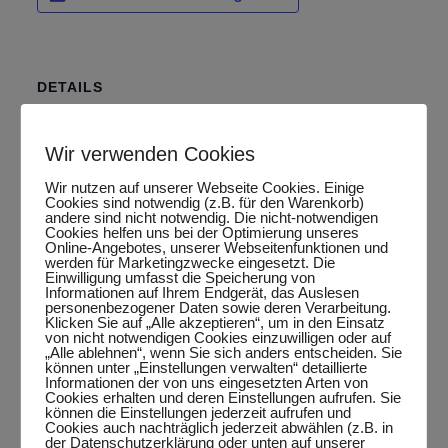
DETAILS
Datum:
September 27, 2024
Wir verwenden Cookies
Zeit:
Wir nutzen auf unserer Webseite Cookies. Einige
17:00 Uhr - 19:00 Uhr
Cookies sind notwendig (z.B. für den Warenkorb)
andere sind nicht notwendig. Die nicht-notwendigen
Veranstaltungskategorie:
Cookies helfen uns bei der Optimierung unseres
Online-Angebotes, unserer Webseitenfunktionen und
Punktspiel
werden für Marketingzwecke eingesetzt. Die
Einwilligung umfasst die Speicherung von
Informationen auf Ihrem Endgerät, das Auslesen
personenbezogener Daten sowie deren Verarbeitung.
Klicken Sie auf „Alle akzeptieren“, um in den Einsatz
von nicht notwendigen Cookies einzuwilligen oder auf
Google Maps aktivieren?
„Alle ablehnen“, wenn Sie sich anders entscheiden. Sie
Google Maps kann nur aktiviert werden, wenn
können unter „Einstellungen verwalten“ detaillierte
Informationen der von uns eingesetzten Arten von
Cookies gesetzt werden dürfen.
Cookies erhalten und deren Einstellungen aufrufen. Sie
können die Einstellungen jederzeit aufrufen und
Google Maps aktivieren
Cookies auch nachträglich jederzeit abwählen (z.B. in
der Datenschutzerklärung oder unten auf unserer