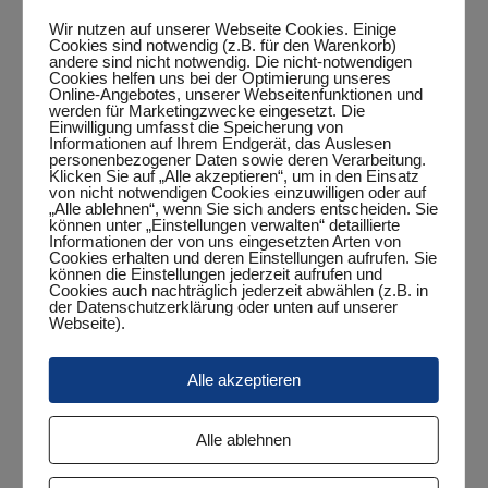
Wir nutzen auf unserer Webseite Cookies. Einige
Zum Kalender hinzufügen
Cookies sind notwendig (z.B. für den Warenkorb)
andere sind nicht notwendig. Die nicht-notwendigen
Cookies helfen uns bei der Optimierung unseres
Online-Angebotes, unserer Webseitenfunktionen und
werden für Marketingzwecke eingesetzt. Die
Einwilligung umfasst die Speicherung von
DETAILS
Informationen auf Ihrem Endgerät, das Auslesen
personenbezogener Daten sowie deren Verarbeitung.
Klicken Sie auf „Alle akzeptieren“, um in den Einsatz
Beginn:
von nicht notwendigen Cookies einzuwilligen oder auf
Mai 25, 2024
„Alle ablehnen“, wenn Sie sich anders entscheiden. Sie
können unter „Einstellungen verwalten“ detaillierte
Ende:
Informationen der von uns eingesetzten Arten von
Cookies erhalten und deren Einstellungen aufrufen. Sie
Mai 26, 2024
können die Einstellungen jederzeit aufrufen und
Cookies auch nachträglich jederzeit abwählen (z.B. in
Veranstaltungskategorie:
der Datenschutzerklärung oder unten auf unserer
Webseite).
Turnier
Alle akzeptieren
8. JadeWeserPort Grand-Prix (3.
Turnierwochenende) in Hundsmühlen
Pfingstmontag
Alle ablehnen