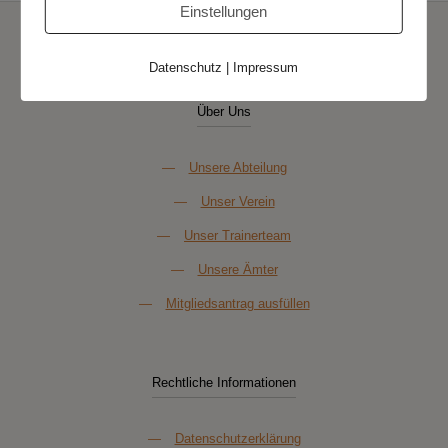
Einstellungen
Datenschutz
|
Impressum
Über Uns
—
Unsere Abteilung
—
Unser Verein
—
Unser Trainerteam
—
Unsere Ämter
—
Mitgliedsantrag ausfüllen
Rechtliche Informationen
—
Datenschutzerklärung