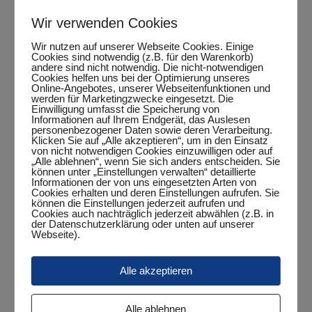
Jugend 15
Wir verwenden Cookies
Wir nutzen auf unserer Webseite Cookies. Einige
Cookies sind notwendig (z.B. für den Warenkorb)
andere sind nicht notwendig. Die nicht-notwendigen
Cookies helfen uns bei der Optimierung unseres
Online-Angebotes, unserer Webseitenfunktionen und
Zum Kalender hinzufügen
werden für Marketingzwecke eingesetzt. Die
Einwilligung umfasst die Speicherung von
Informationen auf Ihrem Endgerät, das Auslesen
personenbezogener Daten sowie deren Verarbeitung.
Klicken Sie auf „Alle akzeptieren“, um in den Einsatz
von nicht notwendigen Cookies einzuwilligen oder auf
DETAILS
„Alle ablehnen“, wenn Sie sich anders entscheiden. Sie
können unter „Einstellungen verwalten“ detaillierte
Informationen der von uns eingesetzten Arten von
Datum:
Cookies erhalten und deren Einstellungen aufrufen. Sie
Dezember 3, 2025
können die Einstellungen jederzeit aufrufen und
Cookies auch nachträglich jederzeit abwählen (z.B. in
Zeit:
der Datenschutzerklärung oder unten auf unserer
Webseite).
17:45 Uhr - 19:45 Uhr
Veranstaltungskategorie:
Alle akzeptieren
Punktspiel
Alle ablehnen