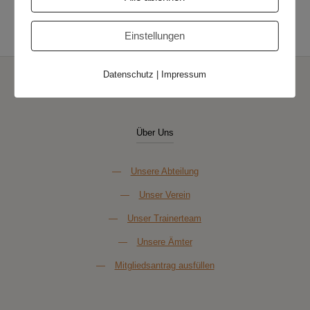
Tischtennis Fortuna Oldenburg 25 – 1.
4. Herren – TuS Zetel
II
Herren
Einstellungen
Datenschutz
|
Impressum
Über Uns
—
Unsere Abteilung
—
Unser Verein
—
Unser Trainerteam
—
Unsere Ämter
—
Mitgliedsantrag ausfüllen