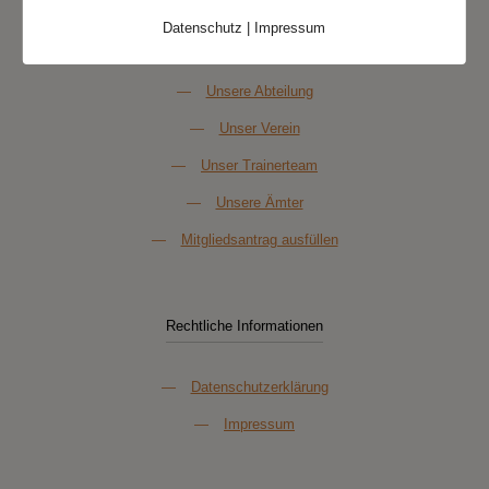
Datenschutz
|
Impressum
Über Uns
—
Unsere Abteilung
—
Unser Verein
—
Unser Trainerteam
—
Unsere Ämter
—
Mitgliedsantrag ausfüllen
Rechtliche Informationen
—
Datenschutzerklärung
—
Impressum