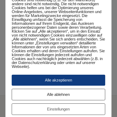
andere sind nicht notwendig. Die nicht-notwendigen
Cookies helfen uns bei der Optimierung unseres
Online-Angebotes, unserer Webseitenfunktionen und
werden für Marketingzwecke eingesetzt. Die
Einwilligung umfasst die Speicherung von
DETAILS
Informationen auf Ihrem Endgerät, das Auslesen
personenbezogener Daten sowie deren Verarbeitung.
Klicken Sie auf „Alle akzeptieren“, um in den Einsatz
Datum:
von nicht notwendigen Cookies einzuwilligen oder auf
Oktober 25, 2024
„Alle ablehnen“, wenn Sie sich anders entscheiden. Sie
können unter „Einstellungen verwalten“ detaillierte
Zeit:
Informationen der von uns eingesetzten Arten von
Cookies erhalten und deren Einstellungen aufrufen. Sie
20:15 Uhr - 22:15 Uhr
können die Einstellungen jederzeit aufrufen und
Cookies auch nachträglich jederzeit abwählen (z.B. in
Veranstaltungskategorie:
der Datenschutzerklärung oder unten auf unserer
Webseite).
Punktspiel
Alle akzeptieren
TuS Sande III – 3. Herren
2. Herren – VfL Edewecht I
Alle ablehnen
Einstellungen