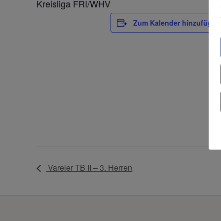
Kreisliga FRI/WHV
Zum Kalender hinzufügen
Vareler TB II – 3. Herren