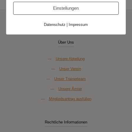
Einstellungen
Datenschutz
|
Impressum
Über Uns
—
Unsere Abteilung
—
Unser Verein
—
Unser Trainerteam
—
Unsere Ämter
—
Mitgliedsantrag ausfüllen
Rechtliche Informationen