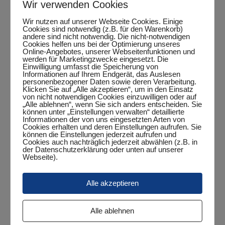
Wir verwenden Cookies
Wir nutzen auf unserer Webseite Cookies. Einige
Cookies sind notwendig (z.B. für den Warenkorb)
andere sind nicht notwendig. Die nicht-notwendigen
Zum Kalender hinzufügen
Cookies helfen uns bei der Optimierung unseres
Online-Angebotes, unserer Webseitenfunktionen und
werden für Marketingzwecke eingesetzt. Die
Einwilligung umfasst die Speicherung von
Informationen auf Ihrem Endgerät, das Auslesen
personenbezogener Daten sowie deren Verarbeitung.
Klicken Sie auf „Alle akzeptieren“, um in den Einsatz
DETAILS
von nicht notwendigen Cookies einzuwilligen oder auf
„Alle ablehnen“, wenn Sie sich anders entscheiden. Sie
Datum:
können unter „Einstellungen verwalten“ detaillierte
Informationen der von uns eingesetzten Arten von
September 16, 2024
Cookies erhalten und deren Einstellungen aufrufen. Sie
können die Einstellungen jederzeit aufrufen und
Zeit:
Cookies auch nachträglich jederzeit abwählen (z.B. in
18:30 Uhr - 20:30 Uhr
der Datenschutzerklärung oder unten auf unserer
Webseite).
Veranstaltungskategorie:
Punktspiel
Alle akzeptieren
4. Herren – TuS Obenstrohe I
3. Herren – TuS Dangastermoor I
Alle ablehnen