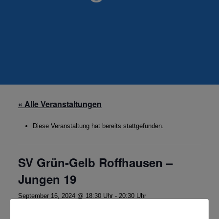
« Alle Veranstaltungen
Diese Veranstaltung hat bereits stattgefunden.
SV Grün-Gelb Roffhausen –
Jungen 19
September 16, 2024 @ 18:30 Uhr
-
20:30 Uhr
Kreisliga Jungen 19 FRI/WHV