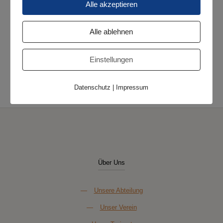
Zeit:
Alle akzeptieren
15:00 Uhr - 17:00 Uhr
Veranstaltungskategorie:
Alle ablehnen
Punktspiel
Einstellungen
4. Herren – Wilhelmshavener
Orcas Oldenburg (SG) IV – 2.
Herren
SSV II
Datenschutz
|
Impressum
Über Uns
—
Unsere Abteilung
—
Unser Verein