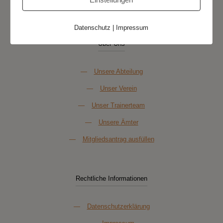
Datenschutz
|
Impressum
Über Uns
—
Unsere Abteilung
—
Unser Verein
—
Unser Trainerteam
—
Unsere Ämter
—
Mitgliedsantrag ausfüllen
Rechtliche Informationen
—
Datenschutzerklärung