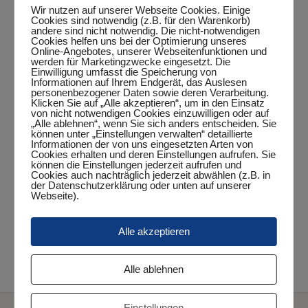
Wir nutzen auf unserer Webseite Cookies. Einige
Cookies sind notwendig (z.B. für den Warenkorb)
andere sind nicht notwendig. Die nicht-notwendigen
Zum Kalender hinzufügen
Cookies helfen uns bei der Optimierung unseres
Online-Angebotes, unserer Webseitenfunktionen und
werden für Marketingzwecke eingesetzt. Die
Einwilligung umfasst die Speicherung von
Informationen auf Ihrem Endgerät, das Auslesen
personenbezogener Daten sowie deren Verarbeitung.
DETAILS
Klicken Sie auf „Alle akzeptieren“, um in den Einsatz
von nicht notwendigen Cookies einzuwilligen oder auf
„Alle ablehnen“, wenn Sie sich anders entscheiden. Sie
Datum:
können unter „Einstellungen verwalten“ detaillierte
Dezember 8, 2023
Informationen der von uns eingesetzten Arten von
Cookies erhalten und deren Einstellungen aufrufen. Sie
Zeit:
können die Einstellungen jederzeit aufrufen und
Cookies auch nachträglich jederzeit abwählen (z.B. in
20:00 Uhr - 23:00 Uhr
der Datenschutzerklärung oder unten auf unserer
Webseite).
Veranstaltungskategorie:
Punktspiel
Alle akzeptieren
Heidmühler FC – 2. Jungen 19
3. Herren – Vareler TB II
Alle ablehnen
Einstellungen