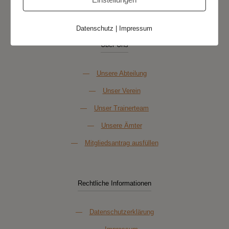
Datenschutz
|
Impressum
Über Uns
—
Unsere Abteilung
—
Unser Verein
—
Unser Trainerteam
—
Unsere Ämter
—
Mitgliedsantrag ausfüllen
Rechtliche Informationen
—
Datenschutzerklärung