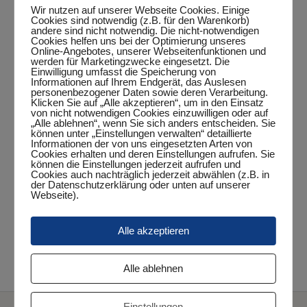
Wir nutzen auf unserer Webseite Cookies. Einige
Cookies sind notwendig (z.B. für den Warenkorb)
andere sind nicht notwendig. Die nicht-notwendigen
Zum Kalender hinzufügen
Cookies helfen uns bei der Optimierung unseres
Online-Angebotes, unserer Webseitenfunktionen und
werden für Marketingzwecke eingesetzt. Die
Einwilligung umfasst die Speicherung von
Informationen auf Ihrem Endgerät, das Auslesen
personenbezogener Daten sowie deren Verarbeitung.
DETAILS
Klicken Sie auf „Alle akzeptieren“, um in den Einsatz
von nicht notwendigen Cookies einzuwilligen oder auf
„Alle ablehnen“, wenn Sie sich anders entscheiden. Sie
Datum:
können unter „Einstellungen verwalten“ detaillierte
September 27, 2024
Informationen der von uns eingesetzten Arten von
Cookies erhalten und deren Einstellungen aufrufen. Sie
Zeit:
können die Einstellungen jederzeit aufrufen und
Cookies auch nachträglich jederzeit abwählen (z.B. in
20:15 Uhr - 23:15 Uhr
der Datenschutzerklärung oder unten auf unserer
Webseite).
Veranstaltungskategorie:
Punktspiel
Alle akzeptieren
TuS Sande VI – 7. Herren
6. Herren – SV Büppel II
Alle ablehnen
Einstellungen