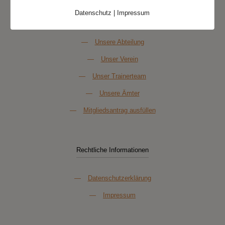
Datenschutz
|
Impressum
Über Uns
—
Unsere Abteilung
—
Unser Verein
—
Unser Trainerteam
—
Unsere Ämter
—
Mitgliedsantrag ausfüllen
Rechtliche Informationen
—
Datenschutzerklärung
—
Impressum