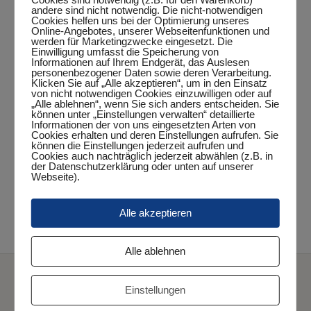
andere sind nicht notwendig. Die nicht-notwendigen
Cookies helfen uns bei der Optimierung unseres
Online-Angebotes, unserer Webseitenfunktionen und
werden für Marketingzwecke eingesetzt. Die
Einwilligung umfasst die Speicherung von
DETAILS
Informationen auf Ihrem Endgerät, das Auslesen
personenbezogener Daten sowie deren Verarbeitung.
Klicken Sie auf „Alle akzeptieren“, um in den Einsatz
Datum:
von nicht notwendigen Cookies einzuwilligen oder auf
Februar 14, 2024
„Alle ablehnen“, wenn Sie sich anders entscheiden. Sie
können unter „Einstellungen verwalten“ detaillierte
Zeit:
Informationen der von uns eingesetzten Arten von
Cookies erhalten und deren Einstellungen aufrufen. Sie
20:35 Uhr - 23:35 Uhr
können die Einstellungen jederzeit aufrufen und
Cookies auch nachträglich jederzeit abwählen (z.B. in
Veranstaltungskategorien:
der Datenschutzerklärung oder unten auf unserer
Webseite).
TTVN-Race
,
Turnier
Alle akzeptieren
Glarum I – 1. Jungen 19
1. Jungen 15 – Vareler TB
Alle ablehnen
Einstellungen