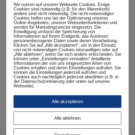
Wir nutzen auf unserer Webseite Cookies. Einige
Cookies sind notwendig (z.B. für den Warenkorb)
andere sind nicht notwendig. Die nicht-notwendigen
Zum Kalender hinzufügen
Cookies helfen uns bei der Optimierung unseres
Online-Angebotes, unserer Webseitenfunktionen und
werden für Marketingzwecke eingesetzt. Die
Einwilligung umfasst die Speicherung von
Informationen auf Ihrem Endgerät, das Auslesen
personenbezogener Daten sowie deren Verarbeitung.
DETAILS
Klicken Sie auf „Alle akzeptieren“, um in den Einsatz
von nicht notwendigen Cookies einzuwilligen oder auf
„Alle ablehnen“, wenn Sie sich anders entscheiden. Sie
Datum:
können unter „Einstellungen verwalten“ detaillierte
September 10, 2024
Informationen der von uns eingesetzten Arten von
Cookies erhalten und deren Einstellungen aufrufen. Sie
Zeit:
können die Einstellungen jederzeit aufrufen und
Cookies auch nachträglich jederzeit abwählen (z.B. in
20:00 Uhr - 22:00 Uhr
der Datenschutzerklärung oder unten auf unserer
Webseite).
Veranstaltungskategorie:
Punktspiel
Alle akzeptieren
TuS Glarum – Jungen 19
3. Herren – TV Neuenburg I
Alle ablehnen
Einstellungen