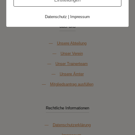
Datenschutz
|
Impressum
Über Uns
—
Unsere Abteilung
—
Unser Verein
—
Unser Trainerteam
—
Unsere Ämter
—
Mitgliedsantrag ausfüllen
Rechtliche Informationen
—
Datenschutzerklärung