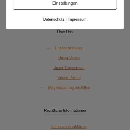
Einstellungen
Datenschutz
|
Impressum
Über Uns
—
Unsere Abteilung
—
Unser Verein
—
Unser Trainerteam
—
Unsere Ämter
—
Mitgliedsantrag ausfüllen
Rechtliche Informationen
—
Datenschutzerklärung