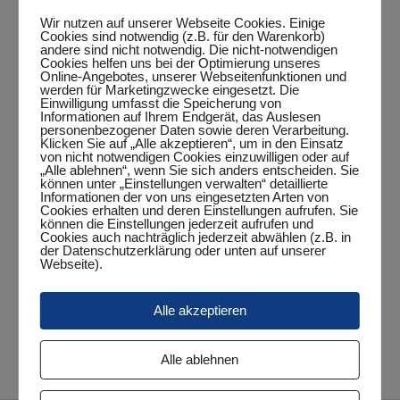
Wir nutzen auf unserer Webseite Cookies. Einige
Cookies sind notwendig (z.B. für den Warenkorb)
andere sind nicht notwendig. Die nicht-notwendigen
Cookies helfen uns bei der Optimierung unseres
Zum Kalender hinzufügen
Online-Angebotes, unserer Webseitenfunktionen und
werden für Marketingzwecke eingesetzt. Die
Einwilligung umfasst die Speicherung von
Informationen auf Ihrem Endgerät, das Auslesen
personenbezogener Daten sowie deren Verarbeitung.
Klicken Sie auf „Alle akzeptieren“, um in den Einsatz
DETAILS
von nicht notwendigen Cookies einzuwilligen oder auf
„Alle ablehnen“, wenn Sie sich anders entscheiden. Sie
Datum:
können unter „Einstellungen verwalten“ detaillierte
Informationen der von uns eingesetzten Arten von
Januar 11, 2025
Cookies erhalten und deren Einstellungen aufrufen. Sie
können die Einstellungen jederzeit aufrufen und
Zeit:
Cookies auch nachträglich jederzeit abwählen (z.B. in
der Datenschutzerklärung oder unten auf unserer
15:00 Uhr - 17:00 Uhr
Webseite).
Veranstaltungskategorie:
Punktspiel
Alle akzeptieren
TuS Obenstrohe II – 5. Herren
TuS Zetel II – 6. Herren
Alle ablehnen