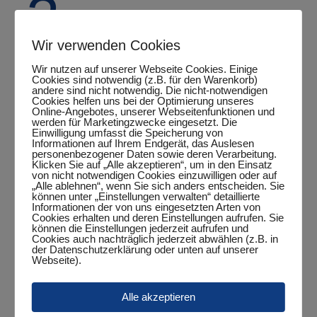
2.
Wir verwenden Cookies
Kreisklass
Wir nutzen auf unserer Webseite Cookies. Einige
Cookies sind notwendig (z.B. für den Warenkorb)
andere sind nicht notwendig. Die nicht-notwendigen
Cookies helfen uns bei der Optimierung unseres
Online-Angebotes, unserer Webseitenfunktionen und
werden für Marketingzwecke eingesetzt. Die
Einwilligung umfasst die Speicherung von
Informationen auf Ihrem Endgerät, das Auslesen
personenbezogener Daten sowie deren Verarbeitung.
Zum Kalender hinzufügen
Klicken Sie auf „Alle akzeptieren“, um in den Einsatz
von nicht notwendigen Cookies einzuwilligen oder auf
„Alle ablehnen“, wenn Sie sich anders entscheiden. Sie
können unter „Einstellungen verwalten“ detaillierte
Informationen der von uns eingesetzten Arten von
Cookies erhalten und deren Einstellungen aufrufen. Sie
DETAILS
können die Einstellungen jederzeit aufrufen und
Cookies auch nachträglich jederzeit abwählen (z.B. in
Datum:
der Datenschutzerklärung oder unten auf unserer
Webseite).
Februar 6
Zeit:
Alle akzeptieren
20:30 Uhr - 22:30 Uhr