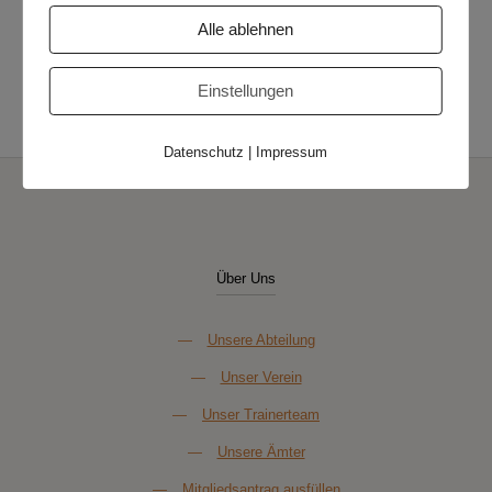
Veranstaltungskategorie:
Alle ablehnen
Punktspiel
Einstellungen
MTV Jever IV – 2. Herren
Senioren 40 – TSV Gronau
Datenschutz
|
Impressum
Über Uns
—
Unsere Abteilung
—
Unser Verein
—
Unser Trainerteam
—
Unsere Ämter
—
Mitgliedsantrag ausfüllen