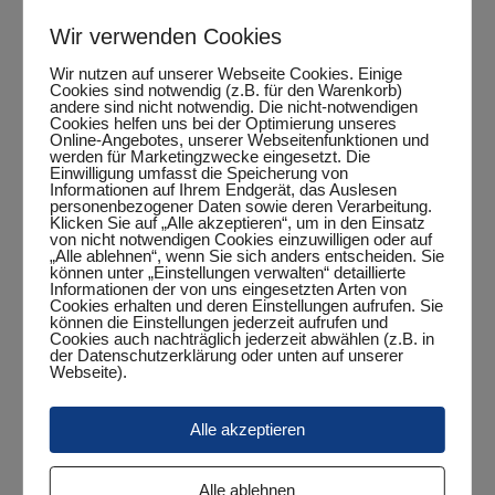
Jugend 15
Wir verwenden Cookies
Wir nutzen auf unserer Webseite Cookies. Einige
Cookies sind notwendig (z.B. für den Warenkorb)
andere sind nicht notwendig. Die nicht-notwendigen
Cookies helfen uns bei der Optimierung unseres
Online-Angebotes, unserer Webseitenfunktionen und
Zum Kalender hinzufügen
werden für Marketingzwecke eingesetzt. Die
Einwilligung umfasst die Speicherung von
Informationen auf Ihrem Endgerät, das Auslesen
personenbezogener Daten sowie deren Verarbeitung.
Klicken Sie auf „Alle akzeptieren“, um in den Einsatz
von nicht notwendigen Cookies einzuwilligen oder auf
DETAILS
„Alle ablehnen“, wenn Sie sich anders entscheiden. Sie
können unter „Einstellungen verwalten“ detaillierte
Informationen der von uns eingesetzten Arten von
Datum:
Cookies erhalten und deren Einstellungen aufrufen. Sie
Oktober 10, 2025
können die Einstellungen jederzeit aufrufen und
Cookies auch nachträglich jederzeit abwählen (z.B. in
Zeit:
der Datenschutzerklärung oder unten auf unserer
Webseite).
18:15 Uhr - 20:15 Uhr
Veranstaltungskategorie:
Alle akzeptieren
Punktspiel
Alle ablehnen