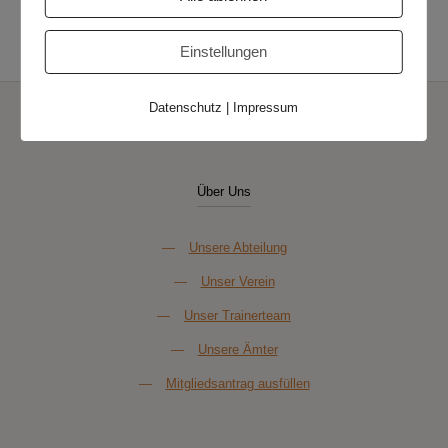
MTV Jever III – 1.
TSR Olympia Wilhelmshaven II – 3.
Herren
Herren
Einstellungen
Datenschutz
|
Impressum
Über Uns
—
Unsere Abteilung
—
Unser Verein
—
Unser Trainerteam
—
Unsere Ämter
—
Mitgliedsantrag ausfüllen