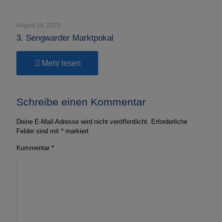
2023
–
Jugend
August 28, 2023
3. Sengwarder Marktpokal
-
Mehr lesen
3.
Sengwarder
Marktpokal
Schreibe einen Kommentar
Deine E-Mail-Adresse wird nicht veröffentlicht.
Erforderliche
Felder sind mit
*
markiert
Kommentar
*