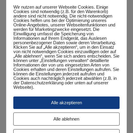
11
Jan
Wir nutzen auf unserer Webseite Cookies. Einige
Cookies sind notwendig (z.B. für den Warenkorb)
andere sind nicht notwendig. Die nicht-notwendigen
12
Mika
Cookies helfen uns bei der Optimierung unseres
Online-Angebotes, unserer Webseitenfunktionen und
13
Daniel
werden für Marketingzwecke eingesetzt. Die
Einwilligung umfasst die Speicherung von
Informationen auf Ihrem Endgerät, das Auslesen
14
Rüdiger
personenbezogener Daten sowie deren Verarbeitung.
Klicken Sie auf „Alle akzeptieren“, um in den Einsatz
von nicht notwendigen Cookies einzuwilligen oder auf
15
Michael
„Alle ablehnen“, wenn Sie sich anders entscheiden. Sie
können unter „Einstellungen verwalten“ detaillierte
16
Benjamin
Informationen der von uns eingesetzten Arten von
Cookies erhalten und deren Einstellungen aufrufen. Sie
können die Einstellungen jederzeit aufrufen und
Cookies auch nachträglich jederzeit abwählen (z.B. in
der Datenschutzerklärung oder unten auf unserer
Webseite).
Alle akzeptieren
Alle ablehnen