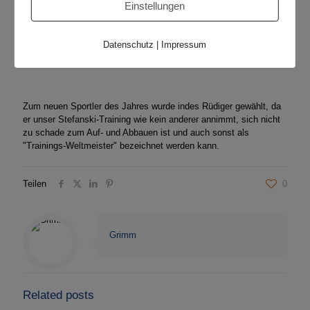
Einstellungen
Datenschutz
|
Impressum
Zum neuen Sportler des Jahres wurde indes Rüdiger gewählt, da
er unser Stefanski-Training wie kein anderer annimmt, sich nicht
zu schade zum Auf- und Abbauen ist und auch sonst als
"Trainings-Weltmeister" bezeichnet werden kann.
Teilen
0
Grimm
Related posts