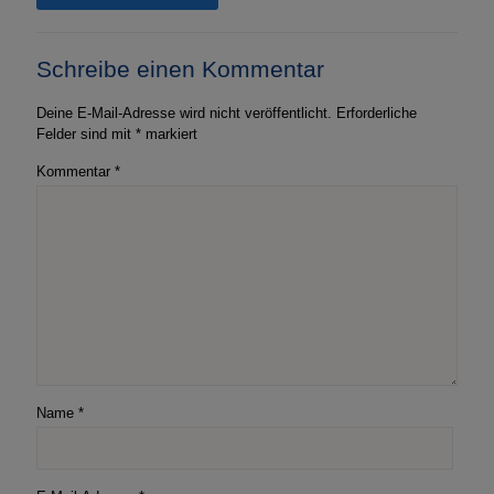
„Topspin“
–
Tischtennissendung
Schreibe einen Kommentar
–
März
2026
Deine E-Mail-Adresse wird nicht veröffentlicht.
Erforderliche
–
Felder sind mit
*
markiert
Radio
Jade
Kommentar
*
Name
*