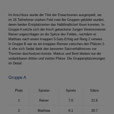
Im Anschluss wurde der Titel der Erwachsenen ausgespielt, wo
im 16 Teilnehmer starken Feld zwei 8er Gruppen gebildet wurden,
deren beiden Erstplatzierten das Halbfinalticket lösen konnten. In
Gruppe A setzte sich der frisch gebackene Jungen Vereinsmeister
Rainer ungeschlagen an die Spitze des Feldes, nachdem er
Matthias nach einem knappen 5-Satz-Erfolg auf Rang 2 verwies.
In Gruppe B war es ein knappes Rennen zwischen den Plätzen 1-
4, ehe sich Sedat dank des besseren Satzverhältnisses vor
Thorsten durchsetzen konnte. Markus und Berti blieben nur die
undankbaren dritten und vierten Plätze. Die Gruppenplatzierungen
im Detail:
Gruppe A
Platz
Spieler
Spiele
Sätze
1
Rainer
7:0
21:6
2
Matthias
6:1
20:7