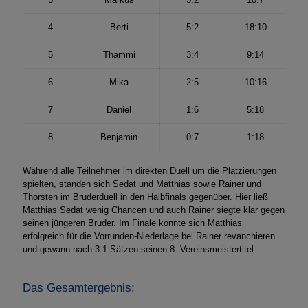
4
Berti
5:2
18:10
5
Thammi
3:4
9:14
6
Mika
2:5
10:16
7
Daniel
1:6
5:18
8
Benjamin
0:7
1:18
Während alle Teilnehmer im direkten Duell um die Platzierungen
spielten, standen sich Sedat und Matthias sowie Rainer und
Thorsten im Bruderduell in den Halbfinals gegenüber. Hier ließ
Matthias Sedat wenig Chancen und auch Rainer siegte klar gegen
seinen jüngeren Bruder. Im Finale konnte sich Matthias
erfolgreich für die Vorrunden-Niederlage bei Rainer revanchieren
und gewann nach 3:1 Sätzen seinen 8. Vereinsmeistertitel.
Das Gesamtergebnis: