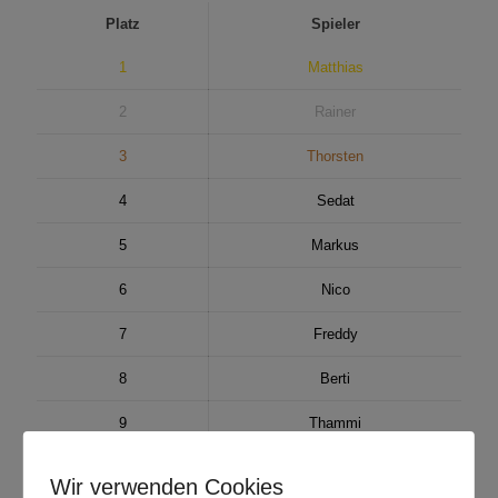
Platz
Spieler
1
Matthias
2
Rainer
3
Thorsten
4
Sedat
5
Markus
6
Nico
7
Freddy
8
Berti
9
Thammi
10
Andreas
Wir verwenden Cookies