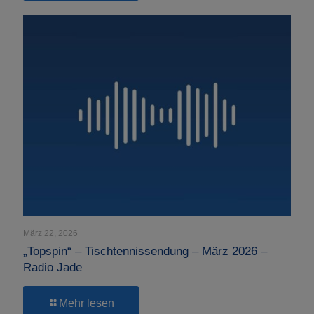
–
Tischtennissendung
–
April
2026
–
Radio
Jade
März 22, 2026
„Topspin“ – Tischtennissendung – März 2026 –
Radio Jade
-
Mehr lesen