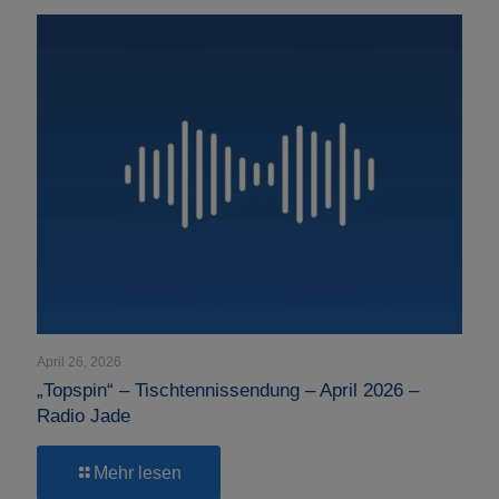
–
Tischtennissendung
–
Mai
2026
–
Radio
Jade
April 26, 2026
„Topspin“ – Tischtennissendung – April 2026 –
Radio Jade
-
Mehr lesen
„Topspin“