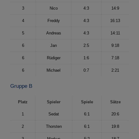
3
Nico
4:3
14:9
4
Freddy
4:3
16:13
5
Andreas
4:3
14:11
6
Jan
2:5
9:18
6
Rüdiger
1:6
7:18
6
Michael
0:7
2:21
Gruppe B
Platz
Spieler
Spiele
Sätze
1
Sedat
6:1
20:6
2
Thorsten
6:1
19:8
3
Markus
5:2
18:7