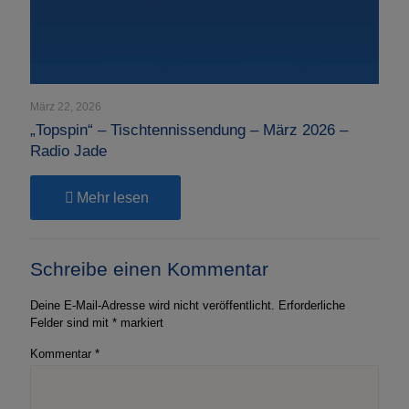
März 22, 2026
„Topspin“ – Tischtennissendung – März 2026 –
Radio Jade
-
Mehr lesen
„Topspin“
–
Tischtennissendung
Schreibe einen Kommentar
–
März
2026
Deine E-Mail-Adresse wird nicht veröffentlicht.
Erforderliche
–
Felder sind mit
*
markiert
Radio
Jade
Kommentar
*