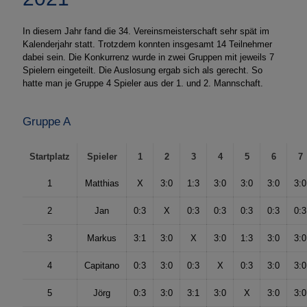
In diesem Jahr fand die 34. Vereinsmeisterschaft sehr spät im
Kalenderjahr statt. Trotzdem konnten insgesamt 14 Teilnehmer
dabei sein. Die Konkurrenz wurde in zwei Gruppen mit jeweils 7
Spielern eingeteilt. Die Auslosung ergab sich als gerecht. So
hatte man je Gruppe 4 Spieler aus der 1. und 2. Mannschaft.
Gruppe A
Startplatz
Spieler
1
2
3
4
5
6
7
1
Matthias
X
3:0
1:3
3:0
3:0
3:0
3:0
2
Jan
0:3
X
0:3
0:3
0:3
0:3
0:3
3
Markus
3:1
3:0
X
3:0
1:3
3:0
3:0
4
Capitano
0:3
3:0
0:3
X
0:3
3:0
3:0
5
Jörg
0:3
3:0
3:1
3:0
X
3:0
3:0