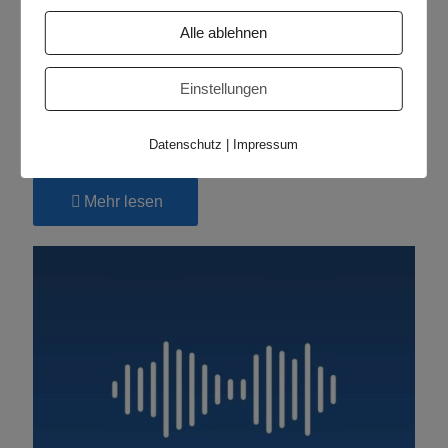
Alle ablehnen
Einstellungen
Mai 25, 2026
„Topspin“ – Tischtennissendung – Mai 2026 –
Datenschutz
|
Impressum
Radio Jade
-
Mehr lesen
„Topspin“
–
Tischtennissendung
–
Mai
2026
–
Radio
Jade