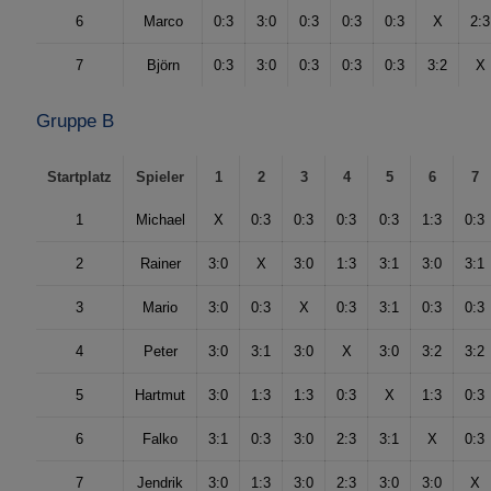
6
Marco
0:3
3:0
0:3
0:3
0:3
X
2:3
7
Björn
0:3
3:0
0:3
0:3
0:3
3:2
X
Gruppe B
Startplatz
Spieler
1
2
3
4
5
6
7
1
Michael
X
0:3
0:3
0:3
0:3
1:3
0:3
2
Rainer
3:0
X
3:0
1:3
3:1
3:0
3:1
3
Mario
3:0
0:3
X
0:3
3:1
0:3
0:3
4
Peter
3:0
3:1
3:0
X
3:0
3:2
3:2
5
Hartmut
3:0
1:3
1:3
0:3
X
1:3
0:3
6
Falko
3:1
0:3
3:0
2:3
3:1
X
0:3
7
Jendrik
3:0
1:3
3:0
2:3
3:0
3:0
X