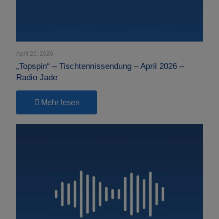
April 26, 2026
„Topspin“ – Tischtennissendung – April 2026 –
Radio Jade
-
Mehr lesen
„Topspin“
–
Tischtennissendung
–
April
2026
–
Radio
Jade