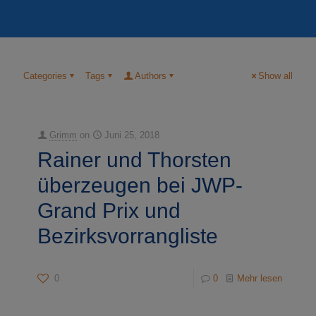
Categories
Tags
Authors
Show all
Grimm
on
Juni 25, 2018
Rainer und Thorsten
überzeugen bei JWP-
Grand Prix und
Bezirksvorrangliste
-
0
0
Mehr lesen
Rainer