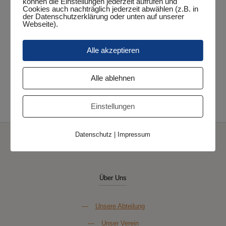
können die Einstellungen jederzeit aufrufen und
Sechs
Bezirksv
Cookies auch nachträglich jederzeit abwählen (z.B. in
der Datenschutzerklärung oder unten auf unserer
Starter
Webseite).
Grimm
on
Januar 16, 2018
aus
„Erster, Dritter, Vierter…
Sengwa
Alle akzeptieren
und nicht Letzte!“
bei
Alle ablehnen
der
-
0
0
Mehr lesen
Endrangl
„Erster,
Einstellungen
Dritter,
Datenschutz
|
Impressum
Vierter
und
nicht
Über Uns
Letzte!“
—
Unsere Abteilung
—
Unser Verein