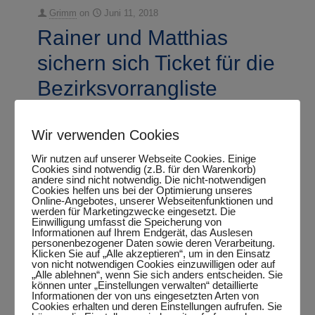
und
Grimm
on
Juni 11, 2018
Thorste
Rainer und Matthias
überzeu
sichern sich Ticket für die
bei
Bezirksvorrangliste
JWP-
Grand
-
0
0
Mehr lesen
Prix
Wir verwenden Cookies
Rainer
und
Wir nutzen auf unserer Webseite Cookies. Einige
Cookies sind notwendig (z.B. für den Warenkorb)
und
Bezirksv
andere sind nicht notwendig. Die nicht-notwendigen
Grimm
on
Juni 7, 2018
Cookies helfen uns bei der Optimierung unseres
Matthia
Sechs Starter aus
Online-Angebotes, unserer Webseitenfunktionen und
werden für Marketingzwecke eingesetzt. Die
sichern
Einwilligung umfasst die Speicherung von
Sengwarden bei der
Informationen auf Ihrem Endgerät, das Auslesen
sich
personenbezogener Daten sowie deren Verarbeitung.
Endrangliste
Klicken Sie auf „Alle akzeptieren“, um in den Einsatz
Ticket
von nicht notwendigen Cookies einzuwilligen oder auf
„Alle ablehnen“, wenn Sie sich anders entscheiden. Sie
für
können unter „Einstellungen verwalten“ detaillierte
Informationen der von uns eingesetzten Arten von
-
0
0
Mehr lesen
die
Cookies erhalten und deren Einstellungen aufrufen. Sie