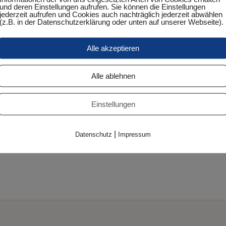
und deren Einstellungen aufrufen. Sie können die Einstellungen
jederzeit aufrufen und Cookies auch nachträglich jederzeit abwählen
(z.B. in der Datenschutzerklärung oder unten auf unserer Webseite).
ufügen
DETAILS
Alle akzeptieren
Datum:
Oktober 18, 2024
Alle ablehnen
Zeit:
20:15 Uhr - 22:15 Uhr
Einstellungen
Veranstaltungskategorie:
Punktspiel
|
Datenschutz
Impressum