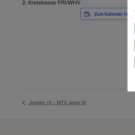
2. Kreisklasse FRI/WHV
Zum Kalender hinz
Jungen 15 – MTV Jever IV