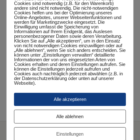
Cookies sind notwendig (z.B. für den Warenkorb)
andere sind nicht notwendig. Die nicht-notwendigen
Cookies helfen uns bei der Optimierung unseres
Online-Angebotes, unserer Webseitenfunktionen und
werden für Marketingzwecke eingesetzt. Die
Einwilligung umfasst die Speicherung von
DETAILS
Informationen auf Ihrem Endgerät, das Auslesen
personenbezogener Daten sowie deren Verarbeitung.
Datum:
Klicken Sie auf „Alle akzeptieren“, um in den Einsatz
von nicht notwendigen Cookies einzuwilligen oder auf
Oktober 22, 2024
„Alle ablehnen“, wenn Sie sich anders entscheiden. Sie
können unter „Einstellungen verwalten“ detaillierte
Zeit:
Informationen der von uns eingesetzten Arten von
19:00 Uhr - 21:00 Uhr
Cookies erhalten und deren Einstellungen aufrufen. Sie
können die Einstellungen jederzeit aufrufen und
Veranstaltungskategorie:
Cookies auch nachträglich jederzeit abwählen (z.B. in
der Datenschutzerklärung oder unten auf unserer
Punktspiel
Webseite).
6. Herren – TSR Olympia
Alle akzeptieren
5. Herren – TuS
Danagastermoor III
Wilhelmshaven III
Alle ablehnen
Einstellungen