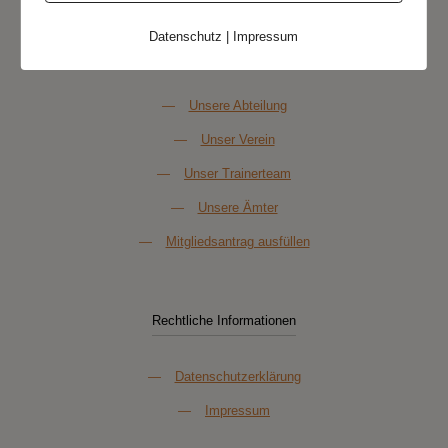
Datenschutz
|
Impressum
Über Uns
—
Unsere Abteilung
—
Unser Verein
—
Unser Trainerteam
—
Unsere Ämter
—
Mitgliedsantrag ausfüllen
Rechtliche Informationen
—
Datenschutzerklärung
—
Impressum