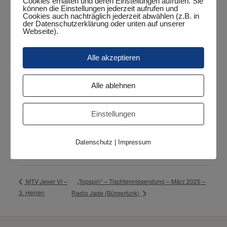
Google Maps kann nur aktiviert werden, wenn
Cookies erhalten und deren Einstellungen aufrufen. Sie
können die Einstellungen jederzeit aufrufen und
Cookies gesetzt werden dürfen.
Cookies auch nachträglich jederzeit abwählen (z.B. in
der Datenschutzerklärung oder unten auf unserer
Google Maps aktivieren
Webseite).
Wenn Google Maps aktiviert wurde, werden
Alle akzeptieren
personenbezogene Daten an Google gesendet und
verarbeitet. Mehr dazu in der Datenschutzerklärung von
Google:
hier
Alle ablehnen
VERANSTALTUNGSORT
Einstellungen
Halle Sengwarden
Hauptstraße 26
Datenschutz
|
Impressum
Sengwarden
,
26388
Google Karte anzeigen
„Topspin“ – Tischtennissendung – März 2025 –
MTV Jever VI –
3. Herren
Radio Jade (Bürgerfunk)