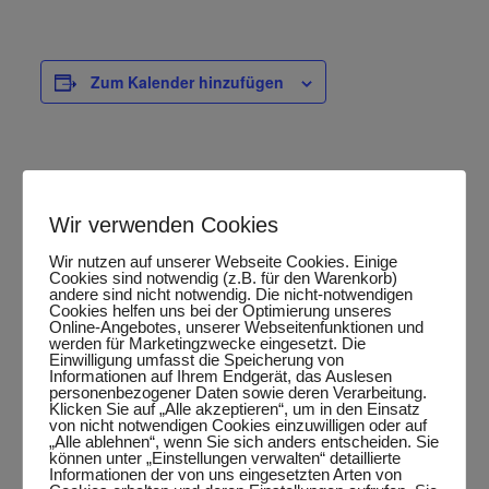
Zum Kalender hinzufügen
DETAILS
Wir verwenden Cookies
Datum:
März 21, 2025
Wir nutzen auf unserer Webseite Cookies. Einige
Cookies sind notwendig (z.B. für den Warenkorb)
Zeit:
andere sind nicht notwendig. Die nicht-notwendigen
20:15 Uhr - 22:15 Uhr
Cookies helfen uns bei der Optimierung unseres
Online-Angebotes, unserer Webseitenfunktionen und
Veranstaltungskategorie:
werden für Marketingzwecke eingesetzt. Die
Einwilligung umfasst die Speicherung von
Punktspiel
Informationen auf Ihrem Endgerät, das Auslesen
personenbezogener Daten sowie deren Verarbeitung.
Klicken Sie auf „Alle akzeptieren“, um in den Einsatz
von nicht notwendigen Cookies einzuwilligen oder auf
„Alle ablehnen“, wenn Sie sich anders entscheiden. Sie
können unter „Einstellungen verwalten“ detaillierte
Google Maps aktivieren?
Informationen der von uns eingesetzten Arten von