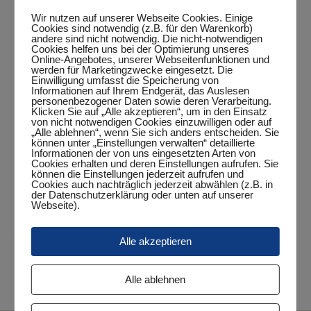
Wir nutzen auf unserer Webseite Cookies. Einige
Cookies sind notwendig (z.B. für den Warenkorb)
andere sind nicht notwendig. Die nicht-notwendigen
Cookies helfen uns bei der Optimierung unseres
Zum Kalender hinzufügen
Online-Angebotes, unserer Webseitenfunktionen und
werden für Marketingzwecke eingesetzt. Die
Einwilligung umfasst die Speicherung von
Informationen auf Ihrem Endgerät, das Auslesen
personenbezogener Daten sowie deren Verarbeitung.
Klicken Sie auf „Alle akzeptieren“, um in den Einsatz
DETAILS
von nicht notwendigen Cookies einzuwilligen oder auf
„Alle ablehnen“, wenn Sie sich anders entscheiden. Sie
Datum:
können unter „Einstellungen verwalten“ detaillierte
Informationen der von uns eingesetzten Arten von
März 21, 2025
Cookies erhalten und deren Einstellungen aufrufen. Sie
können die Einstellungen jederzeit aufrufen und
Zeit:
Cookies auch nachträglich jederzeit abwählen (z.B. in
der Datenschutzerklärung oder unten auf unserer
20:00 Uhr - 22:00 Uhr
Webseite).
Veranstaltungskategorie:
Punktspiel
Alle akzeptieren
Jungen 15 – MTV Jever V
6. Herren – TuS Glarum II
Alle ablehnen