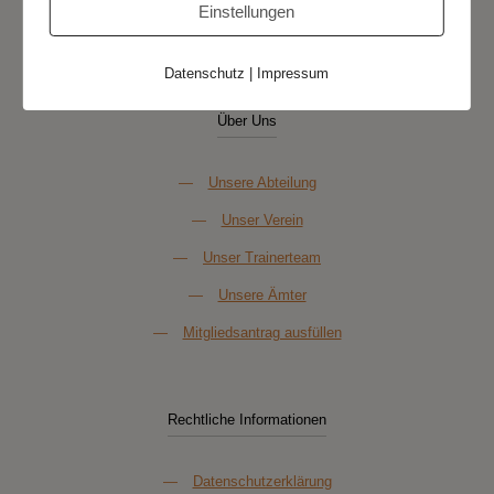
Einstellungen
Datenschutz
|
Impressum
Über Uns
—
Unsere Abteilung
—
Unser Verein
—
Unser Trainerteam
—
Unsere Ämter
—
Mitgliedsantrag ausfüllen
Rechtliche Informationen
—
Datenschutzerklärung