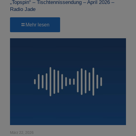
„Topspin“ – Tischtennissendung – April 2026 –
Radio Jade
-
Mehr lesen
„Topspin“
–
Tischtennissendung
–
April
2026
–
Radio
Jade
März 22, 2026