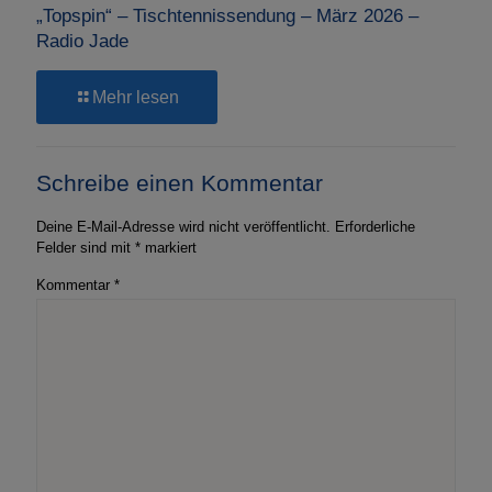
„Topspin“ – Tischtennissendung – März 2026 –
Radio Jade
-
Mehr lesen
„Topspin“
–
Tischtennissendung
Schreibe einen Kommentar
–
März
2026
Deine E-Mail-Adresse wird nicht veröffentlicht.
Erforderliche
–
Felder sind mit
*
markiert
Radio
Jade
Kommentar
*