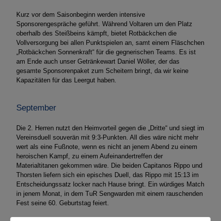
Kurz vor dem Saisonbeginn werden intensive
Sponsorengespräche geführt. Während Voltaren um den Platz
oberhalb des Steißbeins kämpft, bietet Rotbäckchen die
Vollversorgung bei allen Punktspielen an, samt einem Fläschchen
„Rotbäckchen Sonnenkraft“ für die gegnerischen Teams. Es ist
am Ende auch unser Getränkewart Daniel Wöller, der das
gesamte Sponsorenpaket zum Scheitern bringt, da wir keine
Kapazitäten für das Leergut haben.
September
Die 2. Herren nutzt den Heimvorteil gegen die „Dritte“ und siegt im
Vereinsduell souverän mit 9:3-Punkten. All dies wäre nicht mehr
wert als eine Fußnote, wenn es nicht an jenem Abend zu einem
heroischen Kampf, zu einem Aufeinandertreffen der
Materialtitanen gekommen wäre. Die beiden Capitanos Rippo und
Thorsten liefern sich ein episches Duell, das Rippo mit 15:13 im
Entscheidungssatz locker nach Hause bringt. Ein würdiges Match
in jenem Monat, in dem TuR Sengwarden mit einem rauschenden
Fest seine 60. Geburtstag feiert.