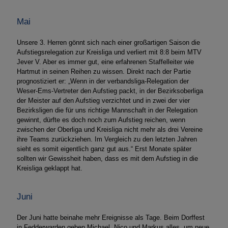
Mai
Unsere 3. Herren gönnt sich nach einer großartigen Saison die
Aufstiegsrelegation zur Kreisliga und verliert mit 8:8 beim MTV
Jever V. Aber es immer gut, eine erfahrenen Staffelleiter wie
Hartmut in seinen Reihen zu wissen. Direkt nach der Partie
prognostiziert er: „Wenn in der verbandsliga-Relegation der
Weser-Ems-Vertreter den Aufstieg packt, in der Bezirksoberliga
der Meister auf den Aufstieg verzichtet und in zwei der vier
Bezirksligen die für uns richtige Mannschaft in der Relegation
gewinnt, dürfte es doch noch zum Aufstieg reichen, wenn
zwischen der Oberliga und Kreisliga nicht mehr als drei Vereine
ihre Teams zurückziehen. Im Vergleich zu den letzten Jahren
sieht es somit eigentlich ganz gut aus.“ Erst Monate später
sollten wir Gewissheit haben, dass es mit dem Aufstieg in die
Kreisliga geklappt hat.
Juni
Der Juni hatte beinahe mehr Ereignisse als Tage. Beim Dorffest
in Fedderwarden geben Michael, Nico und Markus alles, um neue