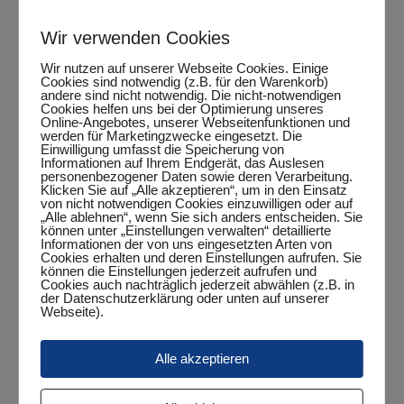
Oktober
Wir verwenden Cookies
Während auf den Straßen der Wind mit dem flatternden Laub
Wir nutzen auf unserer Webseite Cookies. Einige
spielt, erlebt Dette die erste sportliche Krise seiner langen
Cookies sind notwendig (z.B. für den Warenkorb)
Karriere. Er opfert mit Tränen in den Augen seinen chinesischen
andere sind nicht notwendig. Die nicht-notwendigen
Wunderbelag „Blütenkirsche“ und stellt auf den Belag „National
Cookies helfen uns bei der Optimierung unseres
Online-Angebotes, unserer Webseitenfunktionen und
Hero“ um. 12:1-Sätze später hat der National Hero seine hohen
werden für Marketingzwecke eingesetzt. Die
Investitionskosten von zwei Euro mehr bereits wieder eingespielt
Einwilligung umfasst die Speicherung von
Informationen auf Ihrem Endgerät, das Auslesen
personenbezogener Daten sowie deren Verarbeitung.
November
Klicken Sie auf „Alle akzeptieren“, um in den Einsatz
von nicht notwendigen Cookies einzuwilligen oder auf
„Alle ablehnen“, wenn Sie sich anders entscheiden. Sie
Unsere Hallenuhr zeigt einen unerwarteten emotionalen Ausbruch,
können unter „Einstellungen verwalten“ detaillierte
Informationen der von uns eingesetzten Arten von
nachdem sie aus taktischen Gründen für die Rückrunde in der 3.
Cookies erhalten und deren Einstellungen aufrufen. Sie
Herren mit Sperrvermerkt aufgestellt wurde. Rippo kann sie als
können die Einstellungen jederzeit aufrufen und
Mannschaftsführer nicht mehr emotional auffange, so dass sie
Cookies auch nachträglich jederzeit abwählen (z.B. in
ein paar Minuten stehen bleibt, um dann gemeinerweise einfach
der Datenschutzerklärung oder unten auf unserer
Webseite).
weiterzulaufen. Seitdem müssen alle Spieler beim Blick auf die
Uhr rechnen, wie spät es wirklich ist.
Alle akzeptieren
Dezember