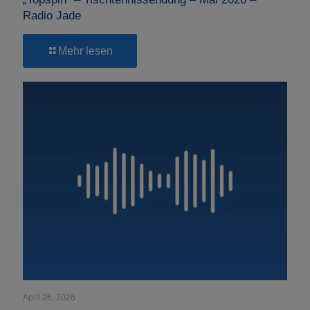
Radio Jade
-
Mehr lesen
„Topspin“
–
Tischtennissendung
–
Mai
2026
–
Radio
Jade
April 26, 2026