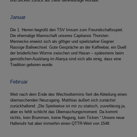
und blicken zurück auf zwölf denkwürdige Monate.
Januar
Die 1. Herren begrüßt den TSV Imsum zum Freundschaftsspiel.
Die ehemalige Mannschaft unseres Capitanos Thorsten
Mennecke erweist sich als giftiger und spielstarker Gegner.
Rassige Ballwechsel. Gute Gespräche an der Kaffeebar, ein Duell
der brüderlichen Würme zwischen und Hasan – spätestens beim
gemütlichen Ausklang im Alanya sind sich alle einig, dass eine
Tradition geboren wurde.
Februar
Weit nach dem Ende des Wechseltermins fiert die Abteilung einen
überraschenden Neuzugang. Matthias äußert sich zunächst
zurückhaltend: „Die Spielweise ist mir zu statisch, zuverlässig ja,
aber es fehlt schlicht das Überraschungsmoment. Da kommt
nichts, kein Brummen, keine Regung, kein Ticken.“ Unsere neue
Hallenuhr hat aber immerhin einen QTTR-Wert von 1548.